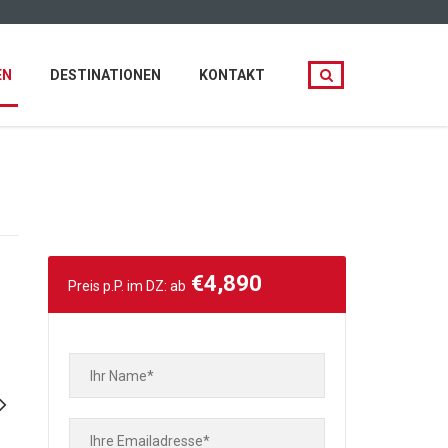
EN
DESTINATIONEN
KONTAKT
€
4,890
Preis p.P. im DZ: ab