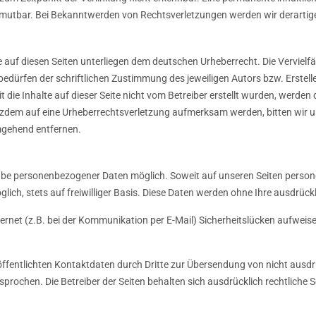
umutbar. Bei Bekanntwerden von Rechtsverletzungen werden wir derarti
ke auf diesen Seiten unterliegen dem deutschen Urheberrecht. Die Vervielfä
dürfen der schriftlichen Zustimmung des jeweiligen Autors bzw. Erstelle
 die Inhalte auf dieser Seite nicht vom Betreiber erstellt wurden, werde
 trotzdem auf eine Urheberrechtsverletzung aufmerksam werden, bitten wi
mgehend entfernen.
gabe personenbezogener Daten möglich. Soweit auf unseren Seiten perso
glich, stets auf freiwilliger Basis. Diese Daten werden ohne Ihre ausdrüc
ernet (z.B. bei der Kommunikation per E-Mail) Sicherheitslücken aufweis
fentlichten Kontaktdaten durch Dritte zur Übersendung von nicht ausd
sprochen. Die Betreiber der Seiten behalten sich ausdrücklich rechtliche 