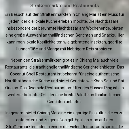
Straßenmärkte und Restaurants
Ein Besuch auf den Straßenmärkten in Chiang Mai ist ein Muss für
jeden, der die lokale Küche erleben möchte. Die Nachtbasare,
insbesondere der berühmte Nachtbasar am Wochenende, bieten
eine große Auswahl an thailändischen Gerichten und Snacks. Hier
kann man lokale Köstlichkeiten wie gebratene Insekten, gegrillte
Hühnerfüße und Mango mit klebrigem Reis probieren.
Neben den Straßenmärkten gibt es in Chiang Mai auch viele
Restaurants, die traditionelle thailändische Gerichte anbieten. Das
Coconut Shell Restaurant ist bekannt für seine authentische
Nordthailändische Küche und bietet Gerichte wie Khao Soi und Sai
Oua an. Das Riverside Restaurant am Ufer des Flusses Ping ist ein
weiterer beliebter Ort, der eine breite Palette an thailändischen
Gerichten anbietet.
Insgesamt bietet Chiang Mai eine einzigartige Esskultur, die es zu
entdecken und zu genießen gilt. Egal, ob man auf den
Straßenmärkten oder in einem der vielen Restaurants speist, die